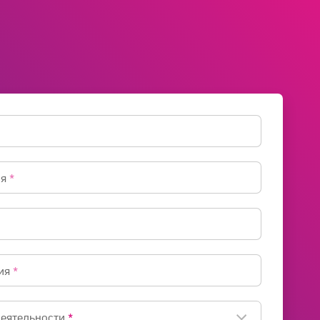
ия
*
ия
*
деятельности
*