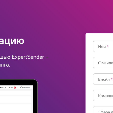
рацию
Имя
*
ощью ExpertSender –
Фамил
нга.
Емейл
*
Компан
Сфера 