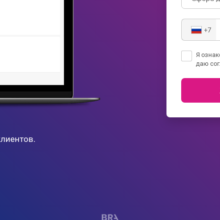
+7
Я озна
даю сог
лиентов.